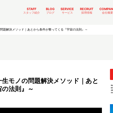
STAFF
BLOG
SERVICE
RECRUIT
COMPA
スタッフ紹介
ブログ
サービス
採用情報
会社概要
出向エンジニア
社内エンジニア
本社スタッフ
内定者
成長日記
日常
イベント
ジソウスイッチ
リクルート
トラストリング一味
社内制度
TRUST-GIFT
TRUST-MEET
の問題解決メソッド｜あとから条件が整ってくる『宇宙の法則』～
一生モノの問題解決メソッド｜あと
宙の法則』～