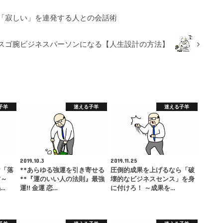
「寂しい」を連発する人との会話術
スゴ腕ビジネスパーソンになる【人生設計の方法】
子羊
迷える子羊
迷える子羊
2019.10.3
2019.11.25
け「落
**あらゆる強運を引き寄せる
圧倒的成果を上げるなら「破
方～
**『運のいい人の法則』最強
壊的なビジネスセンス」を身
…
運!! 金運 恋…
に付けろ！ ～成果を…