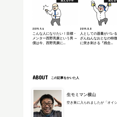
迷える子羊
迷える
2019.9.6
2019.8.8
こんな人になりたい！目標・
人としての器量がバレ
メンター西野亮廣という男 ～
ざんねんなおとなの特徴
僕は今、西野亮廣に…
に突き刺さる『残念…
ABOUT
この記事をかいた人
生モミマン横山
空き巣に入られましたが「オイ