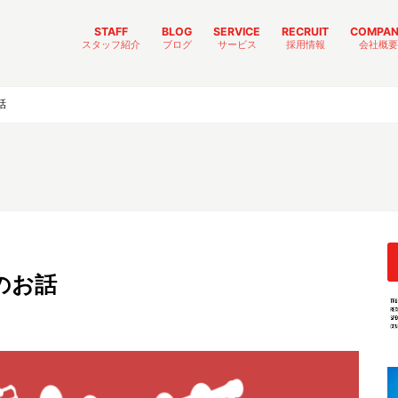
STAFF
BLOG
SERVICE
RECRUIT
COMPA
スタッフ紹介
ブログ
サービス
採用情報
会社概要
出向エンジニア
社内エンジニア
本社スタッフ
内定者
成長日記
日常
イベント
ジソウスイッチ
リクルート
トラストリング一味
社内制度
TRUST-GIFT
TRUST-MEET
話
のお話