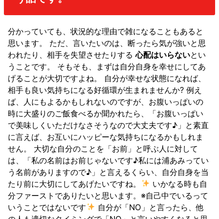
分かっていても、状況的な理由で雑になることもあると
思います。 ただ、言いたいのは、断ったら気が強いと思
われたり、相手を失望させたりする
心配はいらない
とい
うことです。 そもそも、まずは自分自身を幸せにしてあ
げることが大切ですよね。 自分が幸せな状態になれば、
相手も良い気持ちになる好循環が生まれませんか? 例え
ば、人にもよるかもしれないのですが、お腹いっぱいの
時に大盛りのご飯食べるか聞かれたら、「お腹いっぱい
で美味しくいただけなさそうなので大丈夫です♪」と素直
に言えば、お互いにハッピーな気持ちになるかもしれま
せん。 大切な自分のことを「お前」と呼ぶ人に対して
は、「私の名前はお前じゃないです♪私には浦あみってい
う名前がありますので♪」と言えるくらい、自分自身を当
たり前に大切にしてあげたいですね。
いかなる時も自
分ファーストでありたいと思います。※自己中でいるって
いうことではないです
自分が「NO」と言ったら、他
の人も適切なタイミングで「NO」と言いやすくなると思