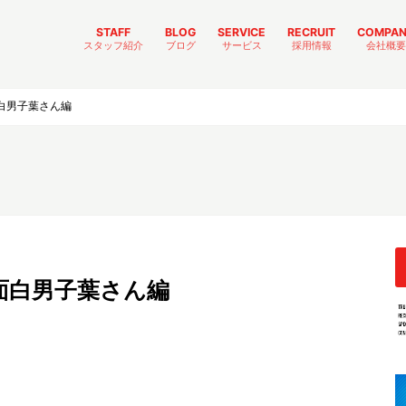
STAFF
BLOG
SERVICE
RECRUIT
COMPA
スタッフ紹介
ブログ
サービス
採用情報
会社概要
出向エンジニア
社内エンジニア
本社スタッフ
内定者
成長日記
日常
イベント
ジソウスイッチ
リクルート
トラストリング一味
社内制度
TRUST-GIFT
TRUST-MEET
白男子葉さん編
面白男子葉さん編