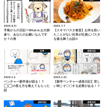
2020.8.31
2022.7.7
手島からの日記〜What is お大師
【スキマパスタ食堂】お米を炊い
参り、あなたのお願いなんです
たことがない社長が社員にパスタ
か？の巻
を振る舞うお話✩
日常
成長日記
2020.3.6
2020.3.23
ベンチャー新卒者が語る！？
【新卒ベンチャー成長日記】苦し
◯◯の答え方を教えてもらった
い時こそ〇〇する必要がある！？
話
成長日記
成長日記