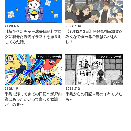
2020.6.5
2022.3.14
【新卒ベンチャー成長日記】ブロ
【3月12/13日】開発合宿in滋賀✩
グに載せた過去イラストを振り返
みんなで食べるご飯はスパおい
ってみた話。
し！
トラストリング一味
トラストリング一味
2021.1.14
2020.7.2
手島に帰ってきての日記〜瀬戸内
手島からの日記 ~島のイキモノた
海はあったかいって言った奴誰
ち~
だ、の巻〜