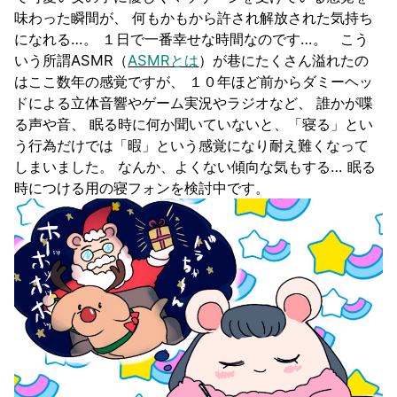
味わった瞬間が、 何もかもから許され解放された気持ち
になれる…。 １日で一番幸せな時間なのです…。 こう
いう所謂ASMR（
ASMRとは
）が巷にたくさん溢れたの
はここ数年の感覚ですが、 １０年ほど前からダミーヘッ
ドによる立体音響やゲーム実況やラジオなど、 誰かが喋
る声や音、 眠る時に何か聞いていないと、「寝る」とい
う行為だけでは「暇」という感覚になり耐え難くなって
しまいました。 なんか、よくない傾向な気もする… 眠る
時につける用の寝フォンを検討中です。