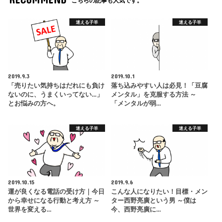
こちらの記事も人気です。
迷える子羊
迷える子羊
2019.9.3
2019.10.1
「売りたい気持ちはだれにも負け
落ち込みやすい人は必見！「豆腐
ないのに、うまくいってない…」
メンタル」を克服する方法 ～
とお悩みの方へ。
「メンタルが弱…
迷える子羊
迷える子羊
2019.10.15
2019.9.6
運が良くなる電話の受け方｜今日
こんな人になりたい！目標・メン
から幸せになる行動と考え方 ～
ター西野亮廣という男 ～僕は
世界を変える…
今、西野亮廣に…