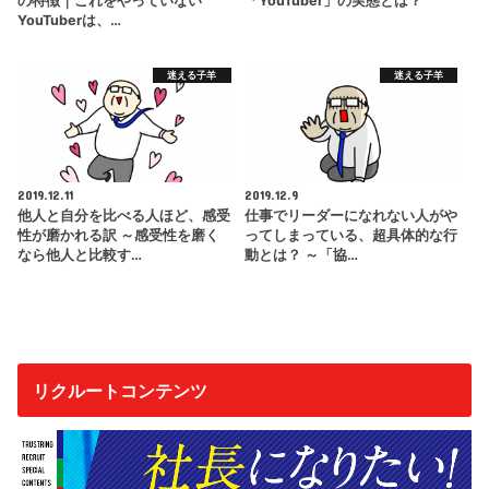
の特徴｜これをやっていない
「YouTuber」の実態とは？
YouTuberは、…
迷える子羊
迷える子羊
2019.12.11
2019.12.9
他人と自分を比べる人ほど、感受
仕事でリーダーになれない人がや
性が磨かれる訳 ～感受性を磨く
ってしまっている、超具体的な行
なら他人と比較す…
動とは？ ～「協…
リクルートコンテンツ