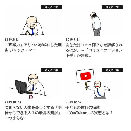
迷える子羊
迷える子羊
2019.8.2
2019.9.2
「直感力」アリババが成功した理
あなたはコミュ障？なぜ誤解され
由 ジャック・マー
るのか。～「コミュニケーション
下手」が無意…
迷える子羊
迷える子羊
2019.10.24
2019.12.13
つまらない人生を楽しくする「明
子どもの憧れの職業
日からできる人生の最高の贅沢」
「YouTuber」の実態とは？
～つまらな…