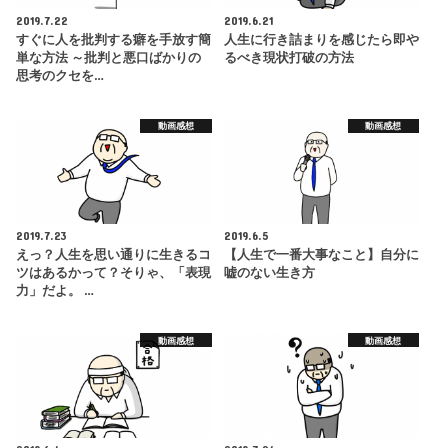
2019.7.22
2019.6.21
すぐに人を批判する癖を手放す簡
人生に行き詰まりを感じたら即や
単な方法 ～批判と悪口ばかりの
るべき現状打破の方法
思考のクセを…
動画感想
動画感想
2019.7.23
2019.6.5
えっ？人生を思い通りに生きるコ
【人生で一番大事なこと】自分に
ツはあるかって？そりゃ、「表現
嘘のない生き方
力」だよ。 …
動画感想
動画感想