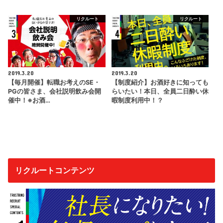
リクルート
リクルート
2019.3.20
2019.3.20
【毎月開催】転職お考えのSE・
【制度紹介】お酒好きに知っても
PGの皆さま、会社説明飲み会開
らいたい！本日、全員二日酔い休
催中！※お酒…
暇制度利用中！？
リクルートコンテンツ