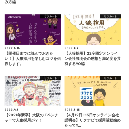
み方編
リクルート
リクルート
2022.6.16
2022.4.4
【開催日までに読んでおきた
【人狼採用】22卒限定オンライ
い！】人狼採用を楽しむコツを伝
ン会社説明会の感想と満足度を共
授します。
有するYO編
リクルート
リクルート
2020.4.3
2022.3.15
【2021年新卒】大阪のITベンチ
【4月12日~15日オンライン会社
ャーで人狼採用が？！
説明会】リクナビで採用活動始め
たってY…