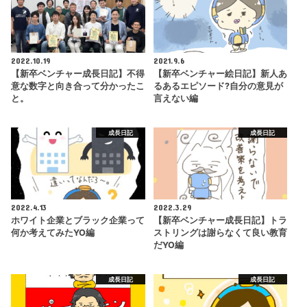
2022.10.19
2021.9.6
【新卒ベンチャー成長日記】不得
【新卒ベンチャー絵日記】新人あ
意な数字と向き合って分かったこ
るあるエピソード?自分の意見が
と。
言えない編
成長日記
成長日記
2022.4.13
2022.3.29
ホワイト企業とブラック企業って
【新卒ベンチャー成長日記】トラ
何か考えてみたYO編
ストリングは謝らなくて良い教育
だYO編
成長日記
成長日記