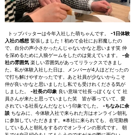
トップバッターは今年入社した萌ちゃんです。
-1日体験
入社の感想
緊張しました！初めて会社にお邪魔したの
で、自分の声小さかったんじゃないかなと思います笑 仲
を深めるために人狼ゲームをしたのは覚えています。
-会
社の雰囲気
楽しい雰囲気があってリラックスできまし
た。私が体験入社した日は、メンバーが4人ほどだったの
で打ち解けやすかったです。あと社員が少ないからこそ
仲が良いかなと思いましたし私でも受けれくださる気が
しました。
-社長の印象
良い意味で社長っぽくなくて 社
員さんが来たと思っていました笑 皆が慕っていて、愛
されている社長なんだなという印象でした。
-ちなみに余
談
ちなみに、今体験入社で来られた方はオンライン朝礼
に参加していただきます。※本社に来られても、在宅勤務
している人と朝礼をするのでオンラインの形式です。 朝
礼では自己紹介をしてもらうのですがその際に面白い