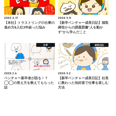
2022.5.17
2020.9.11
【本社】トラストリングの仕事の
【新卒ベンチャー成長日記】猫取
進め方&入社3年経った悩み
締役からの課題図書"人を動か
す"から学んだこと
日常
成長日記
2020.3.6
2020.9.2
ベンチャー新卒者が語る！？
【新卒ベンチャー成長日記】社長
◯◯の答え方を教えてもらった
に教わった知好楽で仕事を楽しむ
話
方法