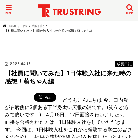
menu
search
HOME
日常
成長日記
【社員に聞いてみた】1日体験入社に来た時の感想！萌ちゃん編
2022.04.18
成長日記
【社員に聞いてみた】1日体験入社に来た時の
感想！萌ちゃん編
どうもこんにちは 今、口内炎
が右唇側に2個ある下半身太い広報の浦です。(笑うと沁
みて痛いです。) 4月16日、17日面接を行いました~。
面接を合格された方は、1日体験入社をしていただきま
す。 今回は、1日体験入社をこれから経験する学生の皆さ
んのために、社員の感想(体験入社)を投稿したいと思いま