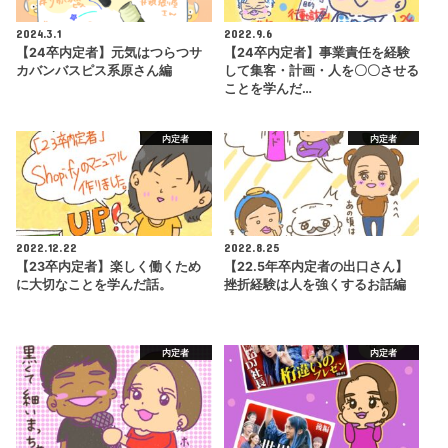
2024.3.1
2022.9.6
【24卒内定者】元気はつらつサ
【24卒内定者】事業責任を経験
カバンバスピス系原さん編
して集客・計画・人を〇〇させる
ことを学んだ…
内定者
内定者
2022.12.22
2022.8.25
【23卒内定者】楽しく働くため
【22.5年卒内定者の出口さん】
に大切なことを学んだ話。
挫折経験は人を強くするお話編
内定者
内定者