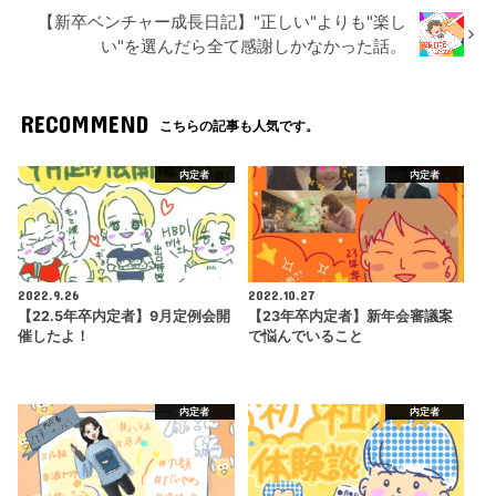
【新卒ベンチャー成長日記】"正しい"よりも"楽し
い"を選んだら全て感謝しかなかった話。
RECOMMEND
こちらの記事も人気です。
内定者
内定者
2022.9.26
2022.10.27
【22.5年卒内定者】9月定例会開
【23年卒内定者】新年会審議案
催したよ！
で悩んでいること
内定者
内定者