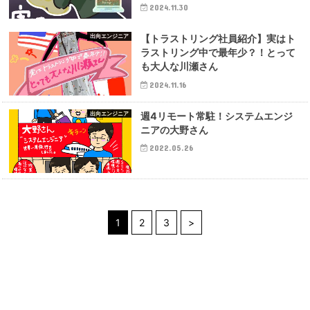
2024.11.30
出向エンジニア
【トラストリング社員紹介】実はト
ラストリング中で最年少？！とって
も大人な川瀬さん
2024.11.16
出向エンジニア
週4リモート常駐！システムエンジ
ニアの大野さん
2022.05.26
1
2
3
>